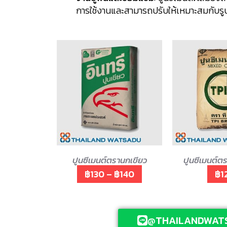
การใช้งานและสามารถปรับให้เหมาะสมกับรูป
ปูนซีเมนต์ตรานกเขียว
ปูนซีเมนต์ตร
฿130 – ฿140
฿1
@THAILANDWAT