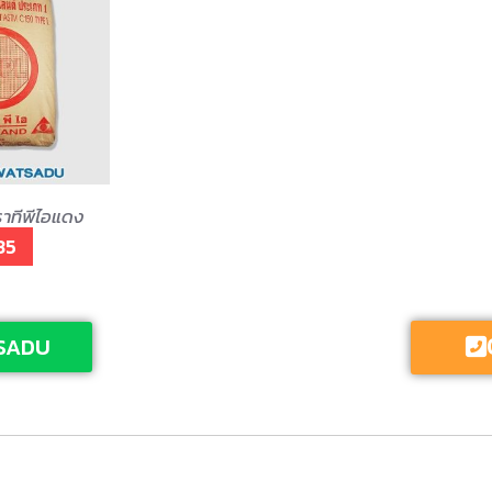
ราทีพีไอแดง
35
SADU