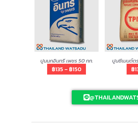
ปูนนกอินทรี เพชร 50 กก.
ปูนซีเมนต์ต
฿135 – ฿150
฿1
@THAILANDWAT