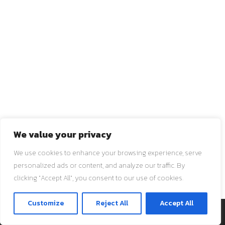
We value your privacy
We use cookies to enhance your browsing experience, serve
personalized ads or content, and analyze our traffic. By
clicking "Accept All", you consent to our use of cookies.
ติดต่อเรา
Customize
Reject All
Accept All
O