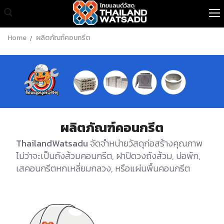
Home
ผลิตภัณฑ์คอนกรีต
หน้าแรก
สินค้าทั้งหมด
เกี่ยวกับเรา
ผลิตภัณฑ์คอนกรีต
สินค้าขายส่ง
ThailandWatsadu
จัดจำหน่ายวัสดุก่อสร้างคุณภาพ
บทความ
ไม่ว่าจะเป็นถังส้วมคอนกรีต, ฝาปิดวงถังส้วม, บ่อพัก,
เสคอนกรีตหกเหลี่ยมกลวง, หรือแผ่นพื้นคอนกรีต
ติดต่อเรา