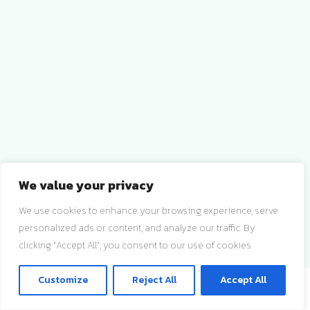
We value your privacy
We use cookies to enhance your browsing experience, serve
personalized ads or content, and analyze our traffic. By
clicking "Accept All", you consent to our use of cookies.
ติดต่อเรา
Customize
Reject All
Accept All
O