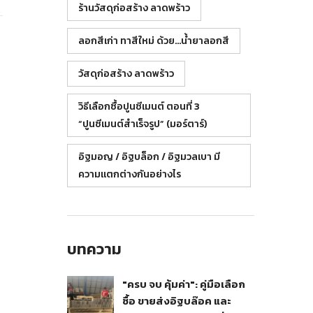
ร้านวัสดุก่อสร้าง ลาดพร้าว
ลอกสีเก่า ทาสีใหม่ ด้วย…น้ำยาลอกสี
วัสดุก่อสร้าง ลาดพร้าว
วิธีเลือกซื้อปูนซีเมนต์ ตอนที่ 3
“ปูนซีเมนต์สำเร็จรูป” (มอร์ตาร์)
อิฐมอญ / อิฐบล็อก / อิฐมวลเบา มี
ความแตกต่างกันอย่างไร
บทความ
"ครบ จบ คุ้มค่า": คู่มือเลือก
ซื้อ ขายส่งอิฐบล๊อค และ