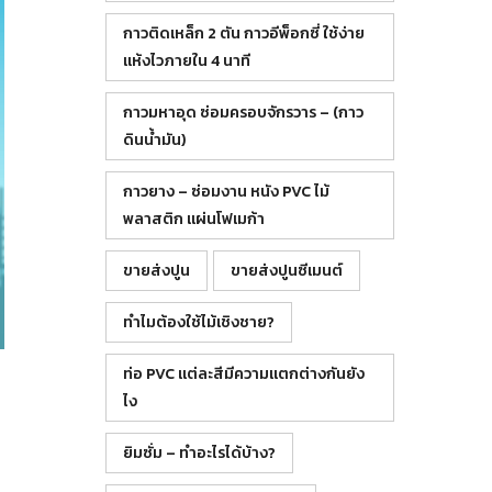
กาวติดเหล็ก 2 ตัน กาวอีพ็อกซี่ ใช้ง่าย
แห้งไวภายใน 4 นาที
กาวมหาอุด ซ่อมครอบจักรวาร – (กาว
ดินน้ำมัน)
กาวยาง – ซ่อมงาน หนัง PVC ไม้
พลาสติก แผ่นโฟเมก้า
ขายส่งปูน
ขายส่งปูนซีเมนต์
ทำไมต้องใช้ไม้เชิงชาย?
ท่อ PVC แต่ละสีมีความแตกต่างกันยัง
ไง
ยิมซั่ม – ทำอะไรได้บ้าง?