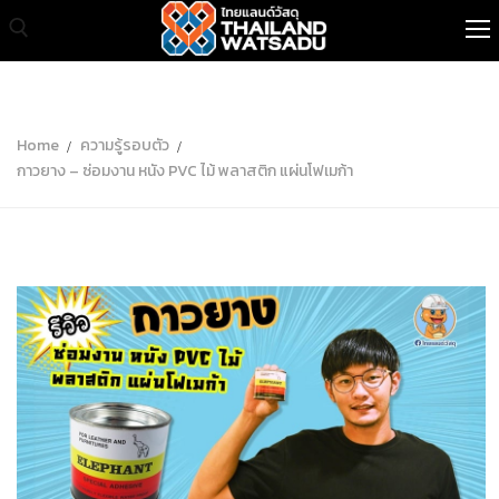
หน้าแรก
Home
ความรู้รอบตัว
กาวยาง – ซ่อมงาน หนัง PVC ไม้ พลาสติก แผ่นโฟเมก้า
สินค้าทั้งหมด
เกี่ยวกับเรา
สินค้าขายส่ง
บทความ
ติดต่อเรา