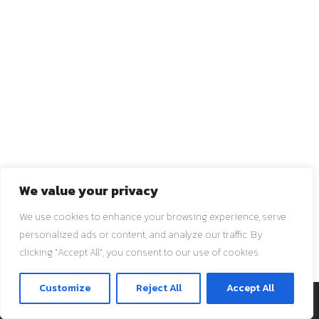
We value your privacy
We use cookies to enhance your browsing experience, serve
personalized ads or content, and analyze our traffic. By
clicking "Accept All", you consent to our use of cookies.
ติดต่อเรา
Customize
Reject All
Accept All
O