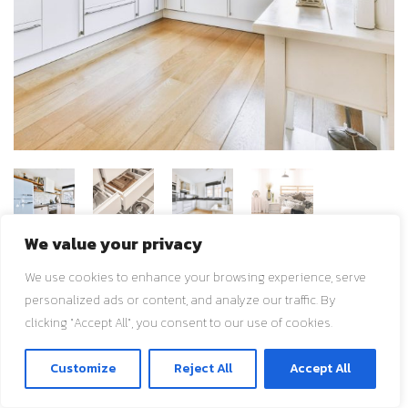
Antique Cabinet Pre-Owned
We value your privacy
We use cookies to enhance your browsing experience, serve
$
500.00
personalized ads or content, and analyze our traffic. By
clicking "Accept All", you consent to our use of cookies.
Looking for a practical and stylish piece of furniture to
organize your belongings and enhance your decor? Look no
ติดต่อเรา
Customize
Reject All
Accept All
further than this beautifully crafted old cabinet!
O