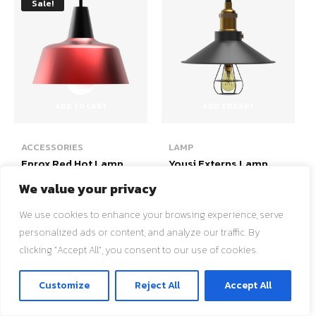
Sale!
ADD TO CART
ADD TO CART
ACCESSORIES
LAMP
Eprox Red Hot Lamp
Yousi Externs Lamp
Shade
Shade Black
We value your privacy
$
200.00
$
155.00
$
95.00
Original
Current
price
price
We use cookies to enhance your browsing experience, serve
Add to wishlist
Add to wishlist
was:
is:
personalized ads or content, and analyze our traffic. By
$200.00.
$155.00.
clicking "Accept All", you consent to our use of cookies.
Sale!
ติดต่อเรา
Customize
Reject All
Accept All
O