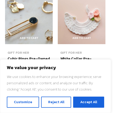
ADD TO CART
ADD TO CART
GIFT FOR HER
GIFT FOR HER
Cubic Rings Pre-Owned
White Collar Pre-
Owned
$
160.00
We value your privacy
$
160.00
Add to wishlist
We use cookies to enhance your browsing experience, serve
Add to wishlist
personalized ads or content, and analyze our traffic. By
clicking "Accept All", you consent to our use of cookies.
ติดต่อเรา
Customize
Reject All
Accept All
O